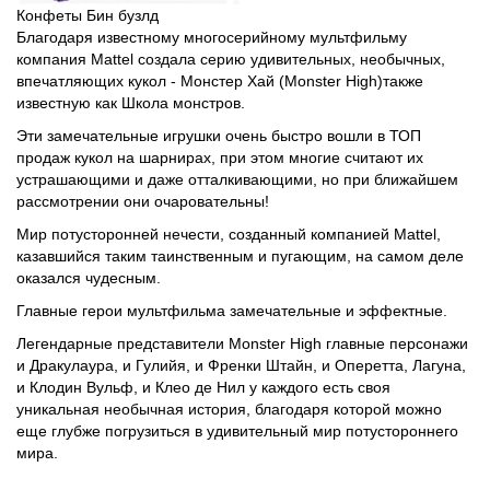
Конфеты Бин бузлд
Благодаря известному многосерийному мультфильму
компания Mattel создала серию удивительных, необычных,
впечатляющих кукол - Монстер Хай (Monster High)также
известную как Школа монстров.
Эти замечательные игрушки очень быстро вошли в ТОП
продаж кукол на шарнирах, при этом многие считают их
устрашающими и даже отталкивающими, но при ближайшем
рассмотрении они очаровательны!
Мир потусторонней нечести, созданный компанией Mattel,
казавшийся таким таинственным и пугающим, на самом деле
оказался чудесным.
Главные герои мультфильма замечательные и эффектные.
Легендарные представители Monster High главные персонажи
и Дракулаура, и Гулийя, и Френки Штайн, и Оперетта, Лагуна,
и Клодин Вульф, и Клео де Нил у каждого есть своя
уникальная необычная история, благодаря которой можно
еще глубже погрузиться в удивительный мир потустороннего
мира.