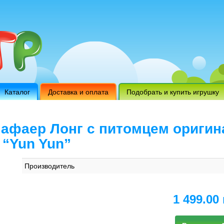
Каталог
Доставка и оплата
Подобрать и купить игрушку
афаер Лонг с питомцем оригинал
 “Yun Yun”
Производитель
1 499.00 