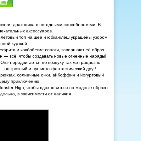
розная дракониха с погодными способностями! В
лекательных аксессуаров.
летовый топ на шее и юбка-клеш украшены узором
нной курткой.
нефрита и ковбойские сапоги, завершают её образ.
ен — всё, чтобы создавать новые огненные наряды!
н» передвигается по воздуху так же грациозно,
 — он грозный и пушисто-фантастический друг!
 рюкзак, солнечные очки, айКоффин и йогуртовый
ящему приключению!
Monster High, чтобы вдохновиться на модные образы
дельно, в зависимости от наличия.