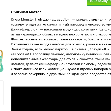
В корзину
Оригинал Маттел
Кукла Monster High Джинафаер Лонг — милая, стильная и г
комплекте идет жутко симпатичный питомец и множество ув
Джинафаер Лонг — настоящая модница с коготками! Её фио
из завихряющихся облаков и идеально сочетаются с укороче
Жутко-классные аксессуары, такие как серьги, браслеты из 
В комплект также входят альбом для эскизов, ручка и манек
Зачем ходить, если можно парить? Её питомец Клауди «Юн Ю
как облако! Наполовину пекинес, наполовину китайский лев
Дополнительные аксессуары для стиля и сюжетов, такие как
напиток, делают Джинафаер Лонг готовой к любому леден
Ознакомьтесь со всей коллекцией кукол и игровых наборов 
и весёлые вечеринки с друзьями! Каждая кукла продается от