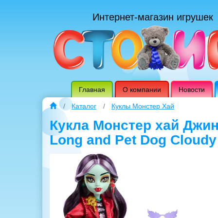
Интернет-магазин игрушек
Главная
О компании
Новости
Каталог
Куклы Монстер Хай
Кукла Монстер хай Джин
Long and Pet Dog Cloudy