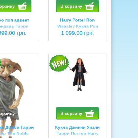
корзину
В корзину
ко поп адвент
Harry Potter Ron
ендарь Гарри
Weasley Кукла Рон
р Funko Advent
999.00 грн.
Уизли гарри поттер
1 099.00 грн.
dar Harry Potter
2022
корзину
В корзину
ка Добби Гарри
Кукла Джинни Уизли
тер The Noble
Гарри Поттер Harry