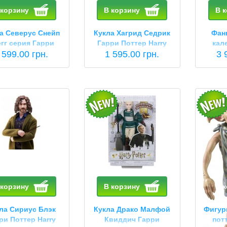
 корзину
В корзину
В 
а Северус Снейп
Кукла Хагрид Седрик
Фан
гг серия Гарри
Гарри Поттер Harry
кал
тер Harry Potter
 599.00 грн.
Potter Rubeus Hagrid
1 595.00 грн.
потте
3 
everus Snape
GKT94
Calen
 корзину
В корзину
В 
ла Сириус Блэк
Кукла Драко Малфой
Фигур
ри Поттер Harry
Квиддич Гарри
пот