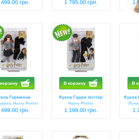
ter Sirius Black
 499.00 грн.
Поттер Harry Potter
1 795.00 грн.
Col
1 
Quidditch Draco Malfoy
 корзину
В корзину
В 
укла Гермиона
Кукла Гарри поттер
Кукла
джер Harry Potter
Harry Potter
Луна
rmione Granger
 499.00 грн.
1 199.00 грн.
Har
1 