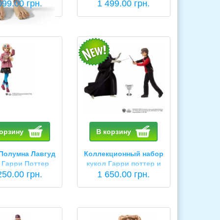
lection Dobby
099.00 грн.
Potter Ginny Weasley
1 499.00 грн.
корзину
В корзину
 Полумна Лавгуд
Коллекционный набор
 Гарри Поттер
кукол Гарри поттер и
ry Potter Luna
250.00 грн.
лорд Волдеморт Harry
1 650.00 грн.
Lovegood
Potter Voldemort
GNR38