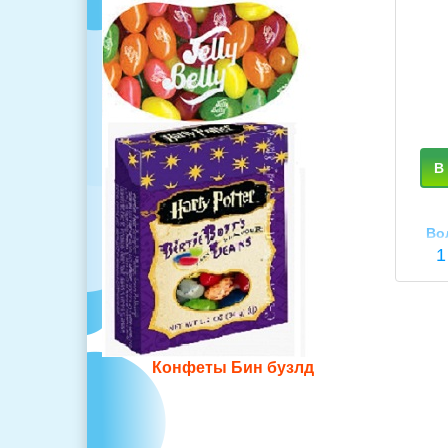
В
Во
Пот
1
Pott
Конфеты Бин бузлд