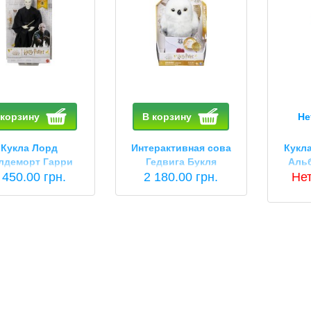
 корзину
В корзину
Не
Кукла Лорд
Интерактивная сова
Кукл
лдеморт Гарри
Гедвига Букля
Аль
тер Mattel Harry
 450.00 грн.
Хедвига Гарри поттер
2 180.00 грн.
Harr
Нет
er Lord Voldemort
Harry Potter interactive
Alb
Collectible
plush owl Hedwig