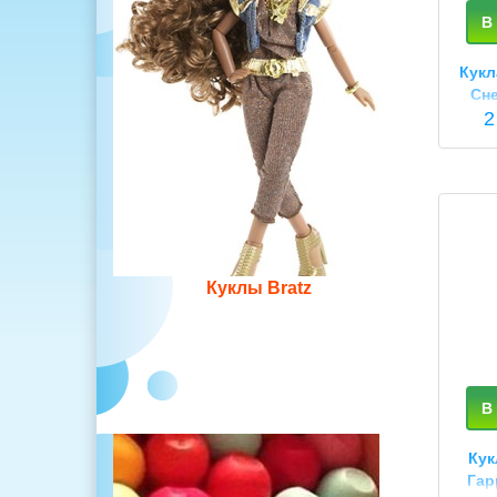
В
Кукл
Сне
пот
2
S
Куклы Bratz
В
Кук
Гар