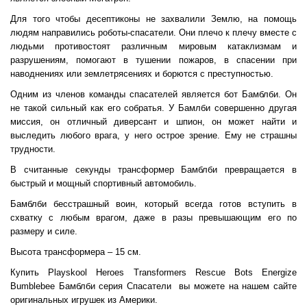
Для того чтобы десептиконы не захвалили Землю, на помощь
людям направились роботы-спасатели. Они плечо к плечу вместе с
людьми противостоят различным мировым катаклизмам и
разрушениям, помогают в тушении пожаров, в спасении при
наводнениях или землетрясениях и борются с преступностью.
Одним из членов команды спасателей является бот Бамблби. Он
не такой сильный как его собратья. У Бамлби совершенно другая
миссия, он отличный диверсант и шпион, он может найти и
выследить любого врага, у него острое зрение. Ему не страшны
трудности.
В считанные секунды трансформер Бамблби превращается в
быстрый и мощный спортивный автомобиль.
Бамблби бесстрашный воин, который всегда готов вступить в
схватку с любым врагом, даже в разы превышающим его по
размеру и силе.
Высота трансформера – 15 см.
Купить Playskool Heroes Transformers Rescue Bots Energize
Bumblebee Бамблби серия Спасатели вы можете на нашем сайте
оригинальных игрушек из Америки.