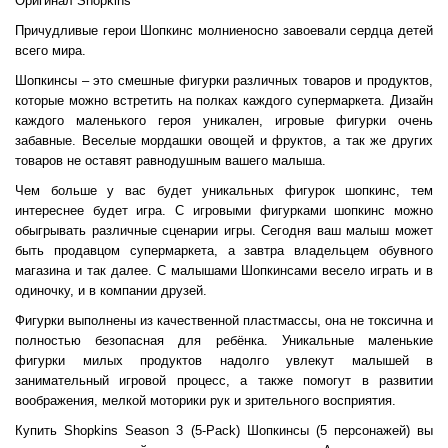
Оригинал Shopkins
Причудливые герои Шопкинс молниеносно завоевали сердца детей
всего мира.
Шопкинсы – это смешные фигурки различных товаров и продуктов,
которые можно встретить на полках каждого супермаркета. Дизайн
каждого маленького героя уникален, игровые фигурки очень
забавные. Веселые мордашки овощей и фруктов, а так же других
товаров не оставят равнодушным вашего малыша.
Чем больше у вас будет уникальных фигурок шопкинс, тем
интереснее будет игра. С игровыми фигурками шопкинс можно
обыгрывать различные сценарии игры. Сегодня ваш малыш может
быть продавцом супермаркета, а завтра владельцем обувного
магазина и так далее. С малышами Шопкинсами весело играть и в
одиночку, и в компании друзей.
Фигурки выполнены из качественной пластмассы, она не токсична и
полностью безопасная для ребёнка. Уникальные маленькие
фигурки милых продуктов надолго увлекут малышей в
занимательный игровой процесс, а также помогут в развитии
воображения, мелкой моторики рук и зрительного восприятия.
Купить Shopkins Season 3 (5-Pack) Шопкинсы (5 персонажей) вы