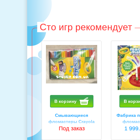
Сто игр рекомендует
В корзину
В корз
Смывающиеся
Фабрика п
фломастеры Crayola
фломас
Под заказ
1 999.
Cra