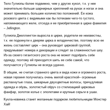
Тело Гулиопы более подвижно, чем у других кукол, т.к. у нее
значительно больше шарнирных креплений на руках и ногах и она
может принимать большее количество положений. Ее кожа
розового цвета с видимыми как бы потеками чего-то густого,
напоминающего желе, отсюда и ее приобретенная в цирке фамилия
– Jellington.
Гулиопа Джеллингтон выросла в цирке, родители ее неизвестны,
т.к. ее подкинули к дверям цирка в младенчестве, поэтому всю ее
жизнь составляет цирк – она руководит цирковой группой,
придумывает номера и декорации и следит за слаженностью шоу.
Из-за своего гигантского роста она не может подобрать себе
одежду, поэтому ей приходится шить ее себе самой, что
получается у Гулиопы не всегда удачно.
В общем, не считая странного цвета и вида кожи и огромного роста,
новая героиня получилась очень милой красоткой– огромные
распахнутые глаза, шикарные двухцветные волосы, причудливая
одежда и обувь, золотистый обруч со стилизацией цирковых
фанфар, золотое колье с эполетами и крупные серьги в ушах.
Кукла-новинка станет желанным подарком любительницам Монстер
Хай!