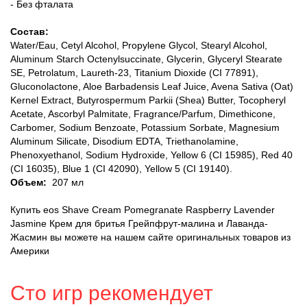
- Без фталата
Состав:
Water/Eau, Cetyl Alcohol, Propylene Glycol, Stearyl Alcohol,
Aluminum Starch Octenylsuccinate, Glycerin, Glyceryl Stearate
SE, Petrolatum, Laureth-23, Titanium Dioxide (CI 77891),
Gluconolactone, Aloe Barbadensis Leaf Juice, Avena Sativa (Oat)
Kernel Extract, Butyrospermum Parkii (Shea) Butter, Tocopheryl
Acetate, Ascorbyl Palmitate, Fragrance/Parfum, Dimethicone,
Carbomer, Sodium Benzoate, Potassium Sorbate, Magnesium
Aluminum Silicate, Disodium EDTA, Triethanolamine,
Phenoxyethanol, Sodium Hydroxide, Yellow 6 (CI 15985), Red 40
(CI 16035), Blue 1 (CI 42090), Yellow 5 (CI 19140).
Объем:
207 мл
Купить eos Shave Cream Pomegranate Raspberry Lavender
Jasmine Крем для бритья Грейпфрут-малина и Лаванда-
Жасмин вы можете на нашем сайте оригинальных товаров из
Америки
Сто игр рекомендует