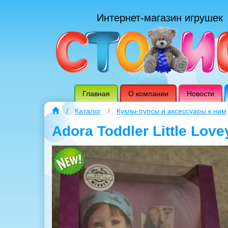
Интернет-магазин игрушек
Главная
О компании
Новости
Каталог
Куклы-пупсы и аксессуары к ним
Adora Toddler Little Lo