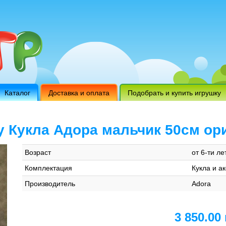
Каталог
Доставка и оплата
Подобрать и купить игрушку
vey Кукла Адора мальчик 50см ор
Возраст
от 6-ти ле
Комплектация
Кукла и а
Производитель
Adora
3 850.00 